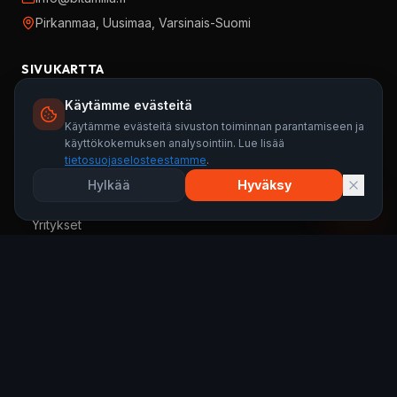
Pirkanmaa, Uusimaa, Varsinais-Suomi
SIVUKARTTA
Etusivu
Käytämme evästeitä
Taloyhtiöt
Käytämme evästeitä sivuston toiminnan parantamiseen ja
käyttökokemuksen analysointiin. Lue lisää
Tarjouspyyntö
tietosuojaselosteestamme
.
Tietopankki
Hylkää
Hyväksy
Kuluttajat
Yritykset
PALVELUT
Kuntotarkastus
Huopakatto
Huopakaton huolto
Bitumikatto