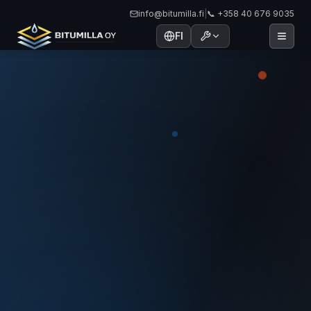
info@bitumilla.fi
|
📞 +358 40 676 9035
FI