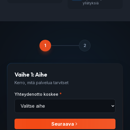
yllätyksiä
1
2
Vaihe 1: Aihe
Kerro, mitä palvelua tarvitset
Yhteydenotto koskee
*
Seuraava