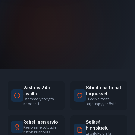
Vastaus 24h
Sitoutumattomat
sisällä
tarjoukset
Otamme yhteyttä
Ei velvoitteita
nopeasti
tarjouspyynnöstä
Rehellinen arvio
Selkeä
Kerromme totuuden
hinnoittelu
katon kunnosta
Ei piilokuluja tai