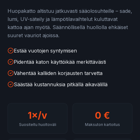
Huopakatto altistuu jatkuvasti sääolosuhteille – sade,
lumi, UV-säteily ja lämpötilavaihtelut kuluttavat
kattoa ajan myötä. Säännöllisellä huollolla ehkäiset
suuret vauriot ajoissa.
Estää vuotojen syntymisen
Pidentää katon käyttöikää merkittävästi
Vähentää kalliiden korjausten tarvetta
Säästää kustannuksia pitkällä aikavälillä
1×/v
0 €
Suositeltu huoltoväli
Maksuton kartoitus