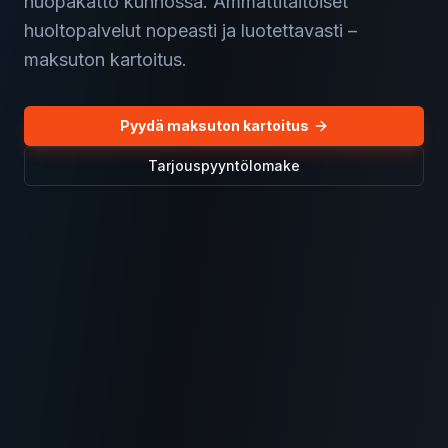
huopakatto kunnossa. Ammattitaitoiset
huoltopalvelut nopeasti ja luotettavasti –
maksuton kartoitus.
Pyydä maksuton kartoitus
Tarjouspyyntölomake