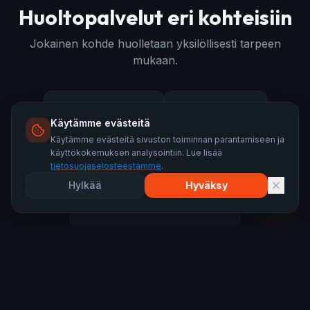
Huoltopalvelut eri kohteisiin
Jokainen kohde huolletaan yksilöllisesti tarpeen
mukaan.
🏠
🏢
Omakotitalot
Taloyhtiöt
Käytämme evästeitä
Käytämme evästeitä sivuston toiminnan parantamiseen ja
käyttökokemuksen analysointiin. Lue lisää
🚗
Autotallit & varastot
tietosuojaselosteestamme
.
Hylkää
Hyväksy
🏭
Teollisuusrakennukset
🌲
Mökit & vapaa-ajan asunnot