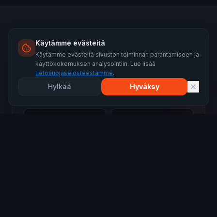
Pyydä maksuton kartoitus
Käytämme evästeitä
Käytämme evästeitä sivuston toiminnan parantamiseen ja
Vastaamme 24 tunnin sisällä.
käyttökokemuksen analysointiin. Lue lisää
tietosuojaselosteestamme
.
Hylkää
Hyväksy
Nimi
Puhelin
Sähköposti
Kaupunki
Katon pinta-ala (arvio)
Lisätietoja