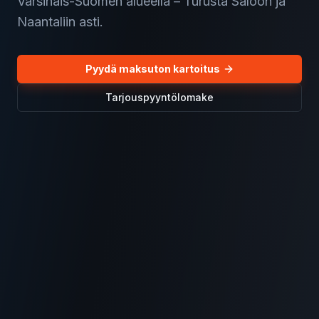
Varsinais-Suomen alueella – Turusta Saloon ja
Naantaliin asti.
Pyydä maksuton kartoitus
Tarjouspyyntölomake