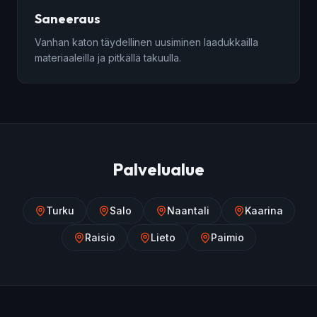
Saneeraus
Vanhan katon täydellinen uusiminen laadukkailla
materiaaleilla ja pitkällä takuulla.
Palvelualue
Turku
Salo
Naantali
Kaarina
Raisio
Lieto
Paimio