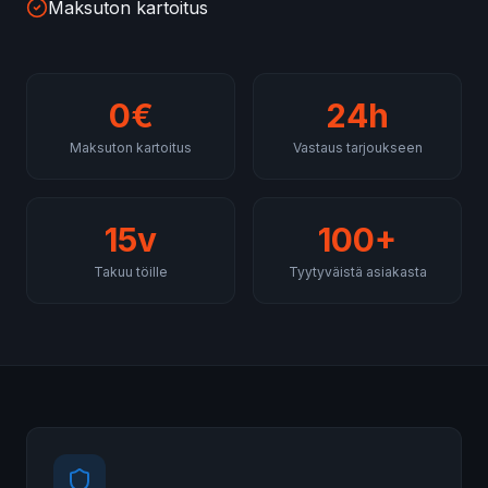
Maksuton kartoitus
0€
24h
Maksuton kartoitus
Vastaus tarjoukseen
15v
100+
Takuu töille
Tyytyväistä asiakasta