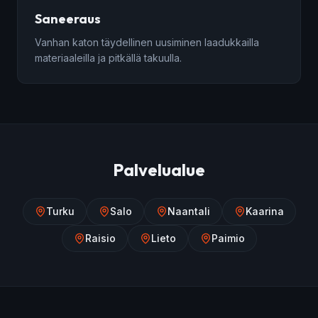
Saneeraus
Vanhan katon täydellinen uusiminen laadukkailla
materiaaleilla ja pitkällä takuulla.
Palvelualue
Turku
Salo
Naantali
Kaarina
Raisio
Lieto
Paimio