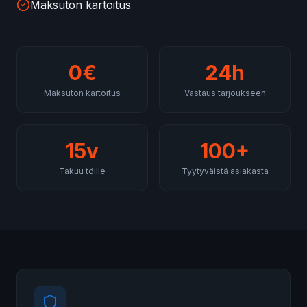
Maksuton kartoitus
0€
24h
Maksuton kartoitus
Vastaus tarjoukseen
15v
100+
Takuu töille
Tyytyväistä asiakasta