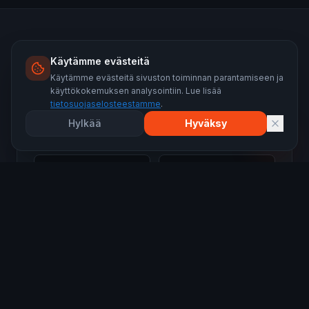
Pyydä maksuton kartoitus
Käytämme evästeitä
Käytämme evästeitä sivuston toiminnan parantamiseen ja
Vastaamme 24 tunnin sisällä.
käyttökokemuksen analysointiin. Lue lisää
tietosuojaselosteestamme
.
Hylkää
Hyväksy
Nimi
Puhelin
Sähköposti
Kaupunki
Katon pinta-ala (arvio)
Lisätietoja