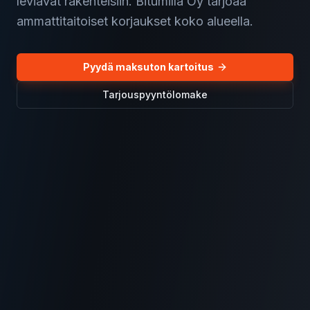
leviävät rakenteisiin. Bitumilla Oy tarjoaa
ammattitaitoiset korjaukset koko alueella.
Pyydä maksuton kartoitus
Tarjouspyyntölomake