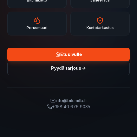
Bitumikatto
Saneeraus
Perusmuuri
Kuntotarkastus
Etusivulle
Pyydä tarjous
info@bitumilla.fi
+358 40 676 9035